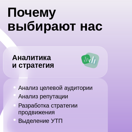
Инструменты
продвижения
Таргетированная
реклама в соцсетях
это донесение уникальных преимуществ
продукта до целевой аудитории в
социальных сетях «ВКонтакте»,
myTarget, «Одноклассники», Telegram.
Почему реклама
работает?
Для каждой
Анализируем и
рекламной
корректируем
кампании
кампании до 5 раз
разрабатываем
в день.
125 гипотез.