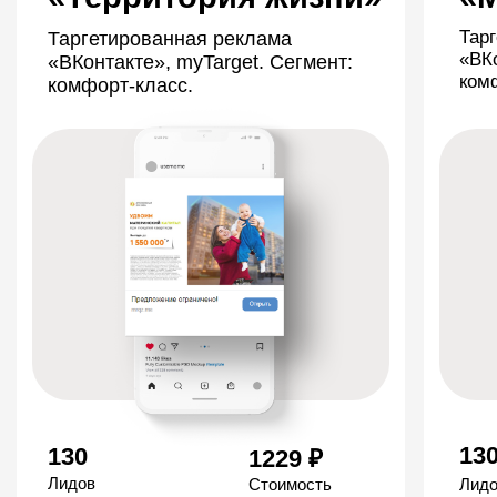
ЖК «Мы»
КП «Финска
улочка»
Единственный жилой комплекс в
Перми с собственным озером и
Комплексная жилая с
красивой набережной
с продуманными дом