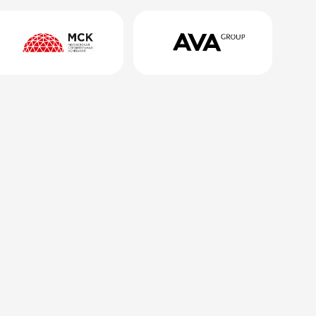
комплекса
Кейсы
лидогенерация
«Территория жизни»
«МЫ»
Таргетированная реклама
Таргетированная реклама
«ВКонтакте», myTarget. Се
«ВКонтакте», myTarget. Сегмент:
комфорт-класс.
комфорт-класс.