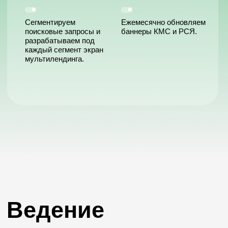
повышения их качества. Работой
довольны, постепенно расширяем
направления, рекомендуем.
Надежда
Скульчес
Руководитель отдела рекламы
в ВКБ-Новостройки
Первый раз знакомство с компанией
«Лайка» произошло на Всероссийском
жилищном конгрессе в апреле 2018
года. Сама презентация Василия
Косарева была проведена на высшем
уровне, на реальных примерах, с
указанием конкретных достигнутых
результатов. Плотное
взаимодействие с компанией
началось в 2019 году. Сразу
ощущается высокий уровень