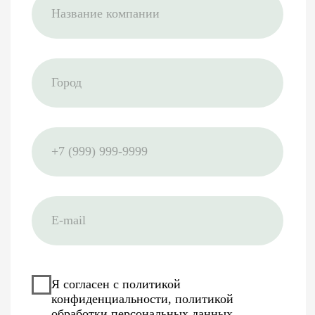
специализация
жилых комплекс
в недвижимости
продвигали по в
России
Люди из сферы
недвижимости
В агентстве трудятся
маркетологи, которые пришли
к нам из строительного рынка