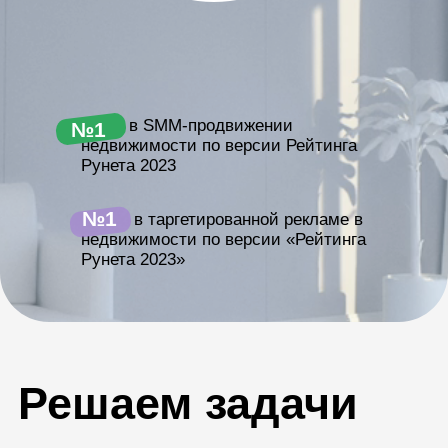
№1
⠀⠀⠀⠀ в таргетированной рекламе в
недвижимости по версии «Рейтинга
Рунета 2023»
Решаем задачи
Увеличить
количество заявок в короткие
сроки
Повысить