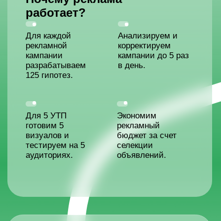
Оформление сетки постов
для компании РДД
Сетка в социальных сетях. SMM
Нас рекомендуют
В 2016 году наша компания
обратилась в SMM-агентство «Лайка»
с проектом по ЖК «Южный берег» и
ЖК «Западная резиденция». Мы
хотим отметить высокий уровень
профессионализма и инициативности
сотрудников компании.В процессе
работы сотрудники SMM-агентства
быстро решали возникающие
вопросы и реагировали на наши
задачи.