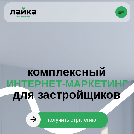
комплексный
ИНТЕРНЕТ-МАРКЕТИНГ
для застройщиков
получить стратегию
заказать звонок →
⠀⠀⠀⠀в SMM-продвижении
№1
недвижимости по версии Рейтинга
Рунета 2023