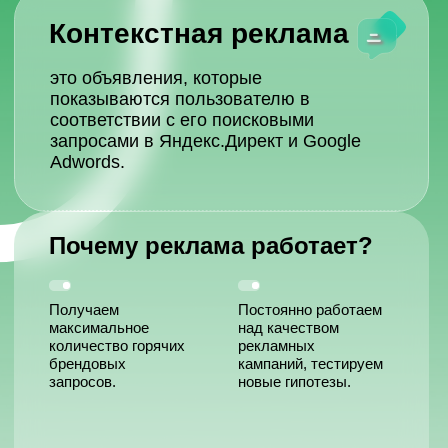
Маргарита
Кайдеридис
Маркетолог в строительной
компании Девелопмент Юг
С Лайкой работаем недавно, но
сотрудники компании уже
зарекомендовали себя как
ответственные, ориентированные на
результат профессионалы. Сразу
прослеживается оперативность в
работе, организованность,
максимальная оптимизация рабочих
процессов по механизму «быстро, но
качественно». В части SMM все
устраивает, есть глубокое понимание
механизмов работы, погружение в
продукт, заинтересованность в
снижении стоимости лидов и