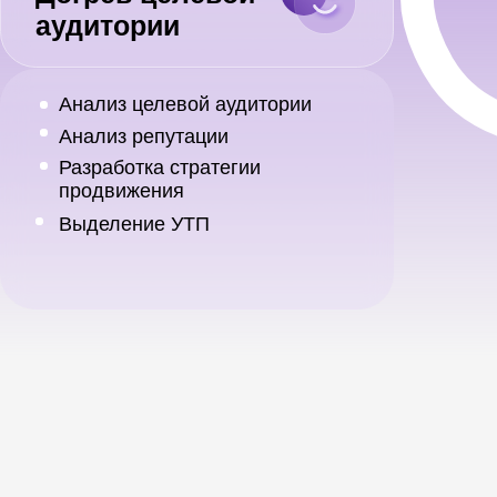
брендовых
кампаний, тестируем
запросов.
новые гипотезы.
Сегментируем
Ежемесячно обновляем
поисковые запросы и
баннеры КМС и РСЯ.
разрабатываем под
каждый сегмент экран
мультилендинга.
Ведение
социальных сетей