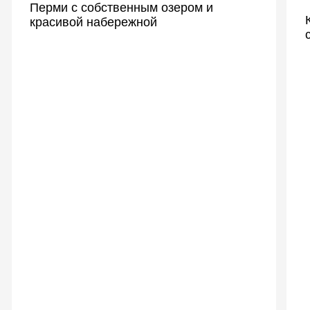
Важен каждый
клиент
Комплексный SMM
для застройщиков
Подготовка визуалов и
написание текстов
Работа с репутацией