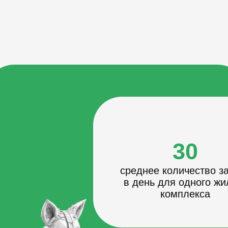
Выделение УТП
Инструменты
Разработка
Квизы и
лендинга ЖК
страницы
опросники
Технология мультилендинг
A/B тестирование