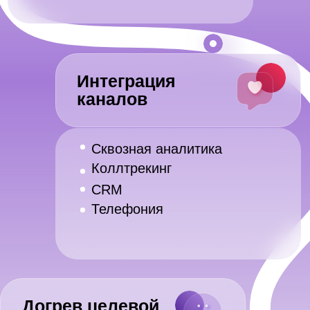
Для 5 УТП
Экономим
готовим 5
рекламный
визуалов и
бюджет за счет
тестируем на 5
селекции
аудиториях.
объявлений.
Контекстная реклама
это объявления, которые
показываются пользователю в
соответствии с его поисковыми
запросами в Яндекс.Директ и Google
Adwords.
Почему реклама работает?
Получаем
Постоянно работаем
максимальное
над качеством
количество горячих
рекламных